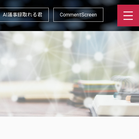
AI議事録取れる君
CommentScreen