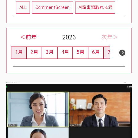
ALL
CommentScreen
AI議事録取れる君
教育現
2026
＜前年
次年＞
1月
2月
3月
4月
5月
6月
7月
8月
1
0
0
0
0
0
2
0
Post
Posts
Posts
Posts
Posts
Posts
Posts
Posts